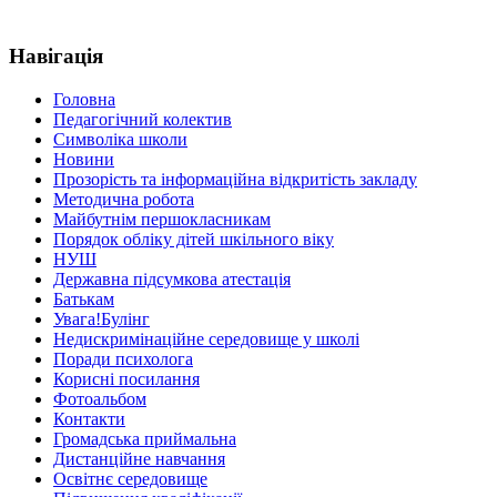
Навігація
Головна
Педагогічний колектив
Символіка школи
Новини
Прозорість та інформаційна відкритість закладу
Методична робота
Майбутнім першокласникам
Порядок обліку дітей шкільного віку
НУШ
Державна підсумкова атестація
Батькам
Увага!Булінг
Недискримінаційне середовище у школі
Поради психолога
Корисні посилання
Фотоальбом
Контакти
Громадська приймальна
Дистанційне навчання
Освітнє середовище