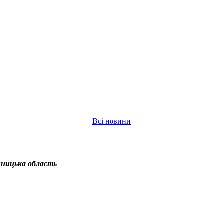
Всі новини
інницька область