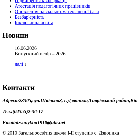
Підвищення кваліфікації
Атестація педагогічних працівників
Оновлення навчально-матеріальної бази
Безбар'єрність
Інклюзивна освіта
Новини
16.06.2026
Випускний вечір – 2026
далі
↓
Контакти
Адреса:23305,вул.Шкільна3, с.Дзвониха,Тиврівський район,В
Тел.:(04355)2-36-17
Email:dzvonykha1910@ukr.net
© 2010 Загальноосвітня школа І-ІІ ступенів с. Дзвониха